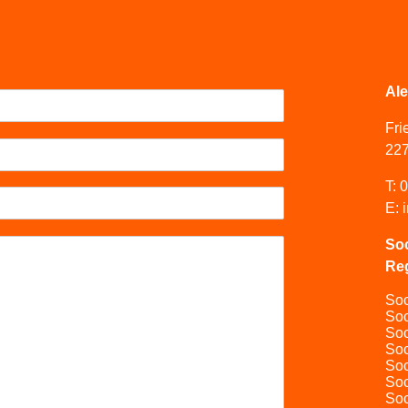
Al
Fri
22
T:
0
E:
Soc
Re
Soc
Soc
Soc
Soc
Soc
Soc
Soc