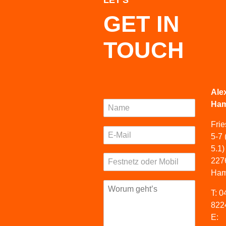
LET'S
GET IN
TOUCH
Ale
Ha
Fri
5-7
5.1)
227
Ham
T:
0
822
E: