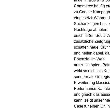
In der Praxis wird So
Commerce häufig e
zu Google-Kampag
eingesetzt: Während
Suchanzeigen best
Nachfrage abholen,
erschließen Social 
zusätzliche Zielgrup
schaffen neue Kaufi
und helfen dabei, da
Potenzial im Web
auszuschöpfen. Paid
wirkt so nicht als Ko
sondern als strategi
Erweiterung klassis
Performance-Kanäle
erfolgreich das aus
kann, zeigt unser Me
Case für einen Onli