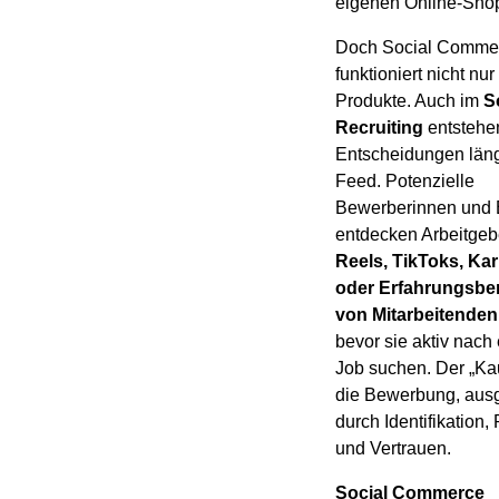
eigenen Online-Sho
Doch Social Comme
funktioniert nicht nur 
Produkte. Auch im
S
Recruiting
entstehe
Entscheidungen läng
Feed. Potenzielle
Bewerberinnen und
entdecken Arbeitgeb
Reels, TikToks, Kar
oder Erfahrungsber
von Mitarbeitenden
bevor sie aktiv nach
Job suchen. Der „Kauf
die Bewerbung, ausg
durch Identifikation,
und Vertrauen.
Social Commerce