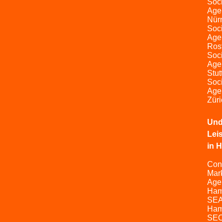
Soc
Age
Nür
Soc
Age
Ros
Soc
Age
Stut
Soc
Age
Züri
Und
Lei
in 
Con
Mar
Age
Ham
SEA
Ham
SEO