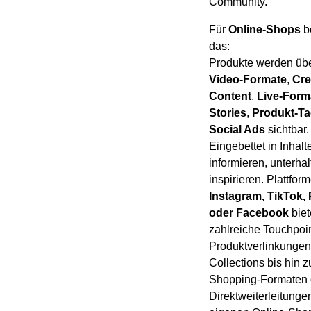
Community.
Für
Online-Shops
b
das:
Produkte werden üb
Video-Formate
,
Cre
Content
,
Live-Form
Stories
,
Produkt-T
Social Ads
sichtbar.
Eingebettet in Inhalte
informieren, unterha
inspirieren. Plattfor
Instagram, TikTok, 
oder Facebook
biet
zahlreiche Touchpoin
Produktverlinkungen
Collections bis hin z
Shopping-Formaten 
Direktweiterleitunge